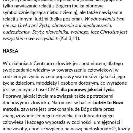
tylko nawiązanie relacji z Bogiem (belka pionowa
symbolicznie łącząca niebo z ziemią), ale także nawiązanie
relacji z innymi ludźmi (belka pozioma).
W odnowieniu tym
nie ma Greka ani Żyda, obrzezania ani nieobrzezania,
cudzoziemca, Scyty, niewolnika, wolnego, lecz Chrystus jest
wszystkim i we wszystkich
(Kol 3,11).
HASŁA
W działaniach Centrum człowiek jest podmiotem, dlatego
swoje zadanie widzimy w towarzyszeniu człowiekowi w
codziennym życiu w celu poprawy warunków i jakości jego
życia: dzieciom, młodzieży i osobom dorosłym, co wyrażone
dla poprawy jakości życia
jest w jednym z haseł CME:
.
Poprawa jakości życia ma związek także z potrzebami
Ludzie to Boża
duchowymi człowieka. Natomiast w haśle:
metoda
, zawarte jest przekonanie, że Bóg działa przez
zaangażowanie jednego człowieka dla dobra drugiego
człowieka i każdego wyposaża w zdolności, umiejętności i
inne zasoby, choć ze względu na naszą niedoskonałość, każdy