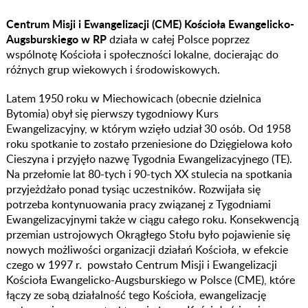
Centrum Misji i Ewangelizacji (CME) Kościoła Ewangelicko-
Augsburskiego w RP
działa w całej Polsce poprzez
wspólnotę Kościoła i społeczności lokalne, docierając do
różnych grup wiekowych i środowiskowych.
Latem 1950 roku w Miechowicach (obecnie dzielnica
Bytomia) obył się pierwszy tygodniowy Kurs
Ewangelizacyjny, w którym wzięło udział 30 osób. Od 1958
roku spotkanie to zostało przeniesione do Dzięgielowa koło
Cieszyna i przyjęło nazwę Tygodnia Ewangelizacyjnego (TE).
Na przełomie lat 80-tych i 90-tych XX stulecia na spotkania
przyjeżdżało ponad tysiąc uczestników. Rozwijała się
potrzeba kontynuowania pracy związanej z Tygodniami
Ewangelizacyjnymi także w ciągu całego roku. Konsekwencją
przemian ustrojowych Okrągłego Stołu było pojawienie się
nowych możliwości organizacji działań Kościoła, w efekcie
czego w 1997 r. powstało Centrum Misji i Ewangelizacji
Kościoła Ewangelicko-Augsburskiego w Polsce (CME), które
łączy ze sobą działalność tego Kościoła, ewangelizację