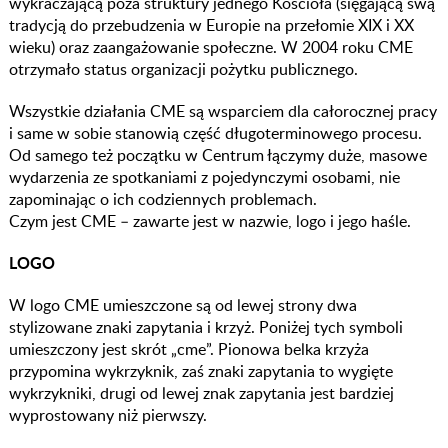
wykraczającą poza struktury jednego Kościoła (sięgającą swą
tradycją do przebudzenia w Europie na przełomie XIX i XX
wieku) oraz zaangażowanie społeczne. W 2004 roku CME
otrzymało status organizacji pożytku publicznego.
Wszystkie działania CME są wsparciem dla całorocznej pracy
i same w sobie stanowią część długoterminowego procesu.
Od samego też początku w Centrum łączymy duże, masowe
wydarzenia ze spotkaniami z pojedynczymi osobami, nie
zapominając o ich codziennych problemach.
Czym jest CME – zawarte jest w nazwie, logo i jego haśle.
LOGO
W logo CME umieszczone są od lewej strony dwa
stylizowane znaki zapytania i krzyż. Poniżej tych symboli
umieszczony jest skrót „cme”. Pionowa belka krzyża
przypomina wykrzyknik, zaś znaki zapytania to wygięte
wykrzykniki, drugi od lewej znak zapytania jest bardziej
wyprostowany niż pierwszy.