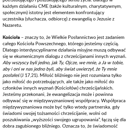
każdym działaniu CME (także kulturalnym, charytatywnym,
społecznym) istotny jest elementem konfrontujący
uczestnika (słuchacza, odbiorcę) z ewangelią o Jezusie z
Nazaretu.
Kościoła
– znaczy to, że Wielkie Posłannictwo jest zadaniem
całego Kościoła Powszechnego, którego jesteśmy częścią.
Dlatego interdyscyplinarne działania misyjne muszą odbywać
się w ekumenicznym dialogu z chrześcijanami innych wyznań.
Aby wszyscy byli jedno, jak Ty, Ojcze, we mnie, a Ja w tobie,
aby i oni w nas jedno byli, aby świat uwierzył, że Ty mnie
posłałeś
(J 17,21). Miłość bliźniego nie jest rozumiana tylko
jako miłość do potrzebujących, ale także jako miłość do
członków innych wyznań (Kościołów) chrześcijańskich.
Jesteśmy przekonani, że ewangelizacja może i powinna
odbywać się w międzywyznaniowej współpracy. Współpraca
międzywyznaniowa może być tylko wtedy partnerska, gdy
świadomi swojej tożsamości chrześcijanie, wolni od
poszukiwania „wyższości swojego ugrupowania”, łączą się dla
dobra zagubionego bliźniego. Oznacza to, że świadomość