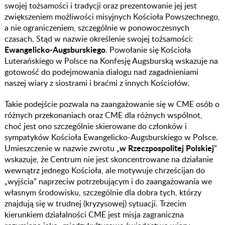
swojej tożsamości i tradycji oraz prezentowanie jej jest
zwiększeniem możliwości misyjnych Kościoła Powszechnego,
a nie ograniczeniem, szczególnie w ponowoczesnych
czasach. Stąd w nazwie określenie swojej tożsamości:
Ewangelicko-Augsburskiego
. Powołanie się Kościoła
Luterańskiego w Polsce na Konfesję Augsburską wskazuje na
gotowość do podejmowania dialogu nad zagadnieniami
naszej wiary z siostrami i braćmi z innych Kościołów.
Takie podejście pozwala na zaangażowanie się w CME osób o
różnych przekonaniach oraz CME dla różnych wspólnot,
choć jest ono szczególnie skierowane do członków i
sympatyków Kościoła Ewangelicko-Augsburskiego w Polsce.
w Rzeczpospolitej Polskiej
Umieszczenie w nazwie zwrotu „
”
wskazuje, że Centrum nie jest skoncentrowane na działanie
wewnątrz jednego Kościoła, ale motywuje chrześcijan do
„wyjścia” naprzeciw potrzebującym i do zaangażowania we
własnym środowisku, szczególnie dla dobra tych, którzy
znajdują się w trudnej (kryzysowej) sytuacji. Trzecim
kierunkiem działalności CME jest misja zagraniczna