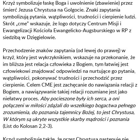
Krzyż symbolizuje łaskę Boga i uwolnienie (zbawienie) przez
śmierć Jezusa Chrystusa na Golgocie. Znaki zapytania
symbolizują pytania, wątpliwości, trudności i cierpienie ludzi.
Skrót „cme” wskazuje, że logo dotyczy Centrum Misji i
Ewangelizacji Kościoła Ewangelicko-Augsburskiego w RP z
siedzibą w Dzięgielowie.
Przechodzenie znaków zapytania (od lewej do prawej) w
krzyż, który jest wykrzyknikiem, wskazuje na przekonanie, że
im bliższa jest relacja człowieka z Bogiem, tym łatwiej jest
człowiekowi znajdować odpowiedzi na nurtujące go pytania,
wątpliwości, pokonywać trudności i przechodzić przez
cierpienie. Celem CME jest zachęcanie do nawiązania relacji z
Bogiem, a nawiązywanie takiej relacji rozumiane jest jako
niełatwy proces.
Aby pocieszone były ich serca, a oni
połączeni w miłości zdążali do wszelkiego bogactwa pełnego
zrozumienia, do poznania tajemnicy Bożej, to jest Chrystusa,
W którym są ukryte wszystkie skarby mądrości i poznania
(List do Kolosan 2,2-3).
Krzyż symbolizuje także, że przez Chrystusa następuje nie