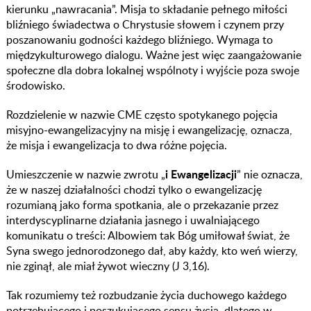
kierunku „nawracania”. Misja to składanie pełnego miłości
bliźniego świadectwa o Chrystusie słowem i czynem przy
poszanowaniu godności każdego bliźniego. Wymaga to
międzykulturowego dialogu. Ważne jest więc zaangażowanie
społeczne dla dobra lokalnej wspólnoty i wyjście poza swoje
środowisko.
Rozdzielenie w nazwie CME często spotykanego pojęcia
misyjno-ewangelizacyjny na misję i ewangelizację, oznacza,
że misja i ewangelizacja to dwa różne pojęcia.
i Ewangelizacji
Umieszczenie w nazwie zwrotu „
” nie oznacza,
że w naszej działalności chodzi tylko o ewangelizację
rozumianą jako forma spotkania, ale o przekazanie przez
interdyscyplinarne działania jasnego i uwalniającego
komunikatu o treści: Albowiem tak Bóg umiłował świat, że
Syna swego jednorodzonego dał, aby każdy, kto weń wierzy,
nie zginął, ale miał żywot wieczny (J 3,16).
Tak rozumiemy też rozbudzanie życia duchowego każdego
potrzebującego i poszukującego sensu życia. dlatego w