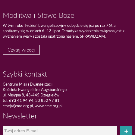
Modlitwa i Słowo Boże
W tym roku Tydzień Ewangelizacyjny odbędzie się już po raz 76!, a
spotkamy się w dniach 6–13 lipca. Tematyka wydarzenia związana jest z
wyznaniem wiary i została opatrzona hasłem: SPRAWDZAM.
Czytaj więcej
Szybki kontakt
Centrum Misji i Ewangelizacji
Kościoła Ewangelicko-Augsburskiego
ul. Misyjna 8, 43-445 Dzięgielów
tel. 693 41 94 94, 33 852 97 81
cme(at)cme.org.pl, www.cme.org.pl
Newsletter
+