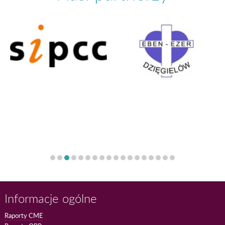
Informacje ogólne
Raporty CME