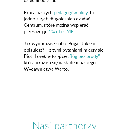
dziećmi od 7 lat.
Praca naszych
pedagogów ulicy
, to
jedno z tych długoletnich działań
Centrum, które można wspierać
przekazując
1% dla CME
.
Jak wyobrażasz sobie Boga? Jak Go
opisujesz? – z tymi pytaniami mierzy się
Piotr Lorek w książce
„Bóg bez brody”
,
która ukazała się nakładem naszego
Wydawnictwa Warto.
Nasi partnerzy