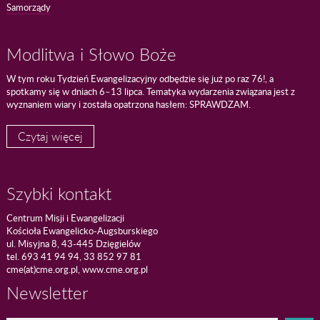
Samorządy
Modlitwa i Słowo Boże
W tym roku Tydzień Ewangelizacyjny odbędzie się już po raz 76!, a
spotkamy się w dniach 6–13 lipca. Tematyka wydarzenia związana jest z
wyznaniem wiary i została opatrzona hasłem: SPRAWDZAM.
Czytaj więcej
Szybki kontakt
Centrum Misji i Ewangelizacji
Kościoła Ewangelicko-Augsburskiego
ul. Misyjna 8, 43-445 Dzięgielów
tel. 693 41 94 94, 33 852 97 81
cme(at)cme.org.pl, www.cme.org.pl
Newsletter