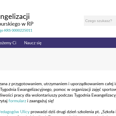
ngelizacji
burskiego w RP
nego KRS 0000225011
ożemy Ci
Naucz się
ązana z przygotowaniem, utrzymaniem i uporządkowaniem całej i
Tygodnia Ewangelizacyjnego, pomoc w organizacji zajęć sportow
żliwości pracy dla wolontariuszy podczas Tygodnia Ewangelizac
zytaj
formularz
i zaangażuj się!
Pedagogów Ulicy
prowadzi dziś drugi dzień szkolenia pt. „Szkoła 