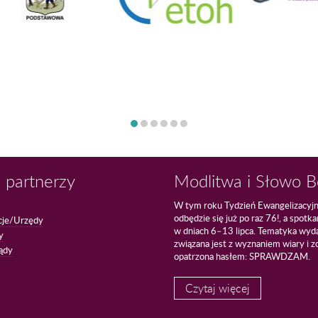
 partnerzy
Modlitwa i Słowo 
W tym roku Tydzień Ewangelizacyj
odbędzie się już po raz 76!, a spotk
cje/Urzędy
w dniach 6–13 lipca. Tematyka wyd
y
związana jest z wyznaniem wiary i z
ądy
opatrzona hasłem: SPRAWDZAM.
Czytaj więcej