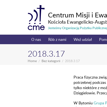
Centrum Misji i Ewa
Kościoła Ewangelicko-Augs
Jesteśmy Organizacją Pożytku Publicz
O nas
Rób z nami
Weź udział
Pom
2018.3.17
Home
Bez kategorii
2018.3.17
Praca fizyczna zwi
potrzebnej podczas 
tylko niektóre z mo
Dzięgielowie. Przec
W Bytomiu
Grupa 