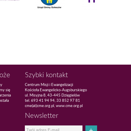
Boże
Szybki kontakt
ny
Centrum Misji i Ewangelizacji
amy się
Kościoła Ewangelicko-Augsburskiego
arzenia
ul. Misyjna 8, 43-445 Dzięgielów
ostała
tel. 693 41 94 94, 33 852 97 81
cme(at)cme.org.pl, www.cme.org.pl
Newsletter
+