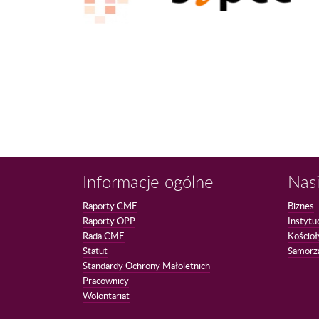
Informacje ogólne
Nasi
Raporty CME
Biznes
Raporty OPP
Instytu
Rada CME
Kościoł
Statut
Samorz
Standardy Ochrony Małoletnich
Pracownicy
Wolontariat