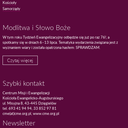
Kościoły
Samorządy
Modlitwa i Słowo Boże
W tym roku Tydzień Ewangelizacyjny odbędzie się już po raz 76!, a
spotkamy się w dniach 6–13 lipca. Tematyka wydarzenia związana jest z
wyznaniem wiary i została opatrzona hasłem: SPRAWDZAM.
Czytaj więcej
Szybki kontakt
Centrum Misji i Ewangelizacji
Kościoła Ewangelicko-Augsburskiego
ul. Misyjna 8, 43-445 Dzięgielów
tel. 693 41 94 94, 33 852 97 81
cme(at)cme.org.pl, www.cme.org.pl
Newsletter