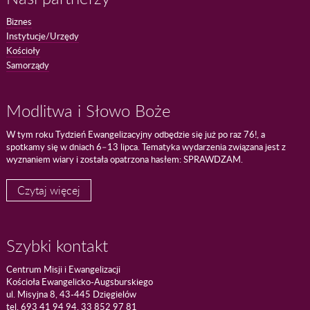
Biznes
Instytucje/Urzędy
Kościoły
Samorządy
Modlitwa i Słowo Boże
W tym roku Tydzień Ewangelizacyjny odbędzie się już po raz 76!, a
spotkamy się w dniach 6–13 lipca. Tematyka wydarzenia związana jest z
wyznaniem wiary i została opatrzona hasłem: SPRAWDZAM.
Czytaj więcej
Szybki kontakt
Centrum Misji i Ewangelizacji
Kościoła Ewangelicko-Augsburskiego
ul. Misyjna 8, 43-445 Dzięgielów
tel. 693 41 94 94, 33 852 97 81