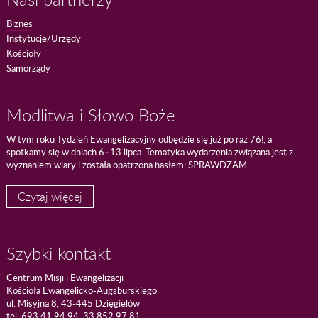
Biznes
Instytucje/Urzędy
Kościoły
Samorządy
Modlitwa i Słowo Boże
W tym roku Tydzień Ewangelizacyjny odbędzie się już po raz 76!, a
spotkamy się w dniach 6–13 lipca. Tematyka wydarzenia związana jest z
wyznaniem wiary i została opatrzona hasłem: SPRAWDZAM.
Czytaj więcej
Szybki kontakt
Centrum Misji i Ewangelizacji
Kościoła Ewangelicko-Augsburskiego
ul. Misyjna 8, 43-445 Dzięgielów
tel. 693 41 94 94, 33 852 97 81