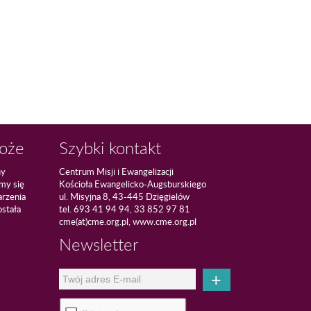
Boże
Szybki kontakt
ny
Centrum Misji i Ewangelizacji
amy się
Kościoła Ewangelicko-Augsburskiego
arzenia
ul. Misyjna 8, 43-445 Dzięgielów
ostała
tel. 693 41 94 94, 33 852 97 81
cme(at)cme.org.pl, www.cme.org.pl
Newsletter
+