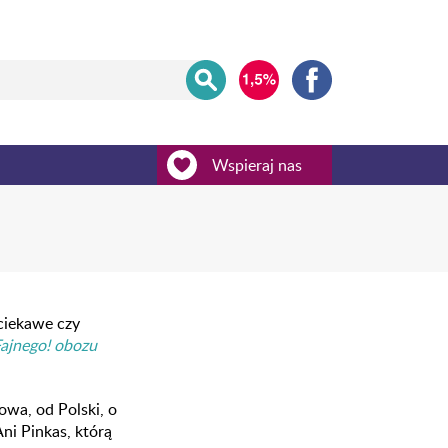
Wspieraj nas
ciekawe czy
ajnego! obozu
owa, od Polski, o
Ani Pinkas, którą