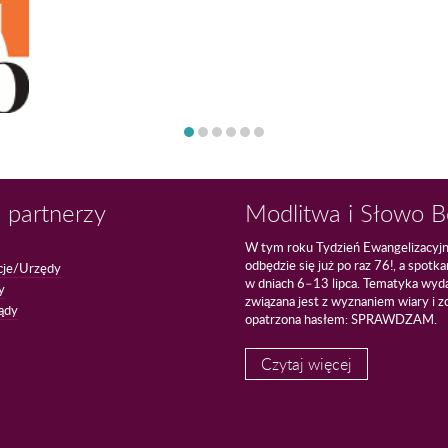
 partnerzy
Modlitwa i Słowo 
W tym roku Tydzień Ewangelizacyj
odbędzie się już po raz 76!, a spotk
cje/Urzędy
w dniach 6–13 lipca. Tematyka wyd
y
związana jest z wyznaniem wiary i z
ądy
opatrzona hasłem: SPRAWDZAM.
Czytaj więcej