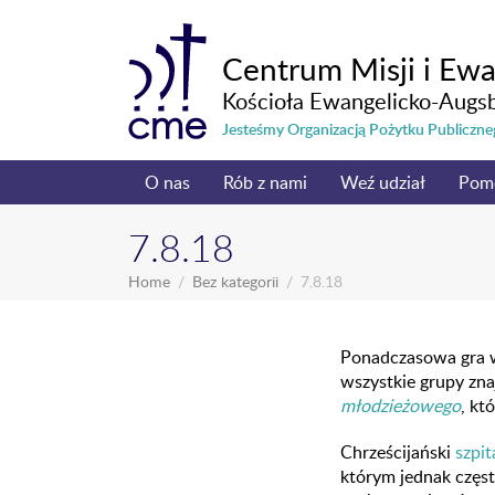
Centrum Misji i Ewa
Kościoła Ewangelicko-Augs
Jesteśmy Organizacją Pożytku Publicz
O nas
Rób z nami
Weź udział
Pom
7.8.18
Home
Bez kategorii
7.8.18
Ponadczasowa gra
wszystkie grupy zn
młodzieżowego
, kt
Chrześcijański
szpit
którym jednak częst