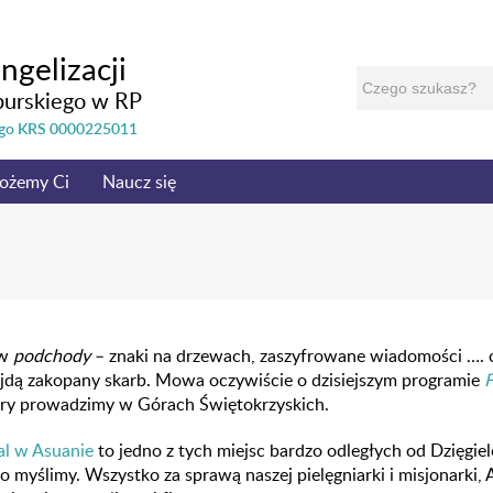
ngelizacji
burskiego w RP
nego KRS 0000225011
ożemy Ci
Naucz się
 w
podchody
– znaki na drzewach, zaszyfrowane wiadomości …. 
ajdą zakopany skarb. Mowa oczywiście o dzisiejszym programie
F
óry prowadzimy w Górach Świętokrzyskich.
al w Asuanie
to jedno z tych miejsc bardzo odległych od Dzięgiel
o myślimy. Wszystko za sprawą naszej pielęgniarki i misjonarki, 