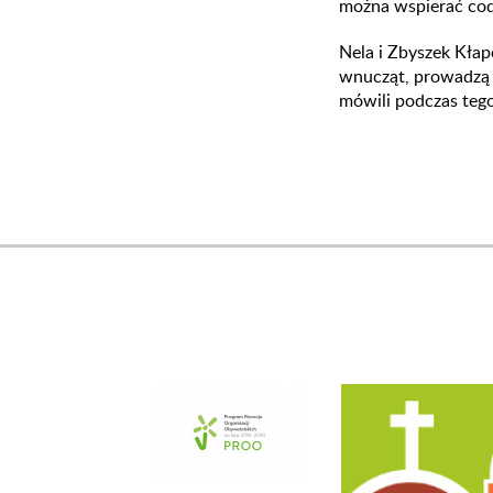
można wspierać cod
Nela i Zbyszek Kłap
wnucząt, prowadzą p
mówili podczas teg