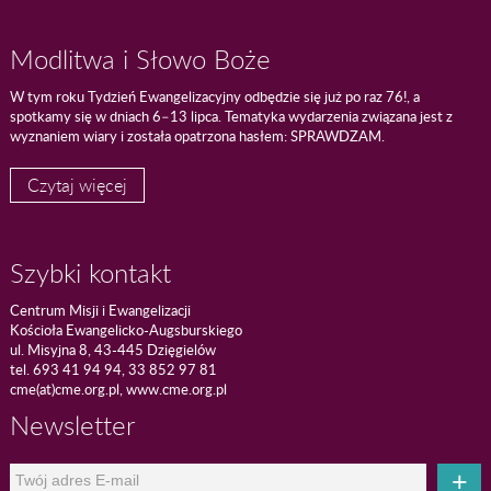
Modlitwa i Słowo Boże
W tym roku Tydzień Ewangelizacyjny odbędzie się już po raz 76!, a
spotkamy się w dniach 6–13 lipca. Tematyka wydarzenia związana jest z
wyznaniem wiary i została opatrzona hasłem: SPRAWDZAM.
Czytaj więcej
Szybki kontakt
Centrum Misji i Ewangelizacji
Kościoła Ewangelicko-Augsburskiego
ul. Misyjna 8, 43-445 Dzięgielów
tel. 693 41 94 94, 33 852 97 81
cme(at)cme.org.pl, www.cme.org.pl
Newsletter
+