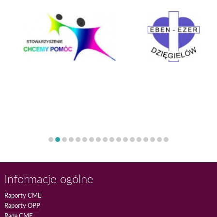
Informacje ogólne
Raporty CME
Raporty OPP
Rada CME