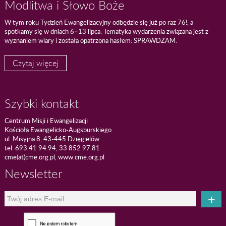
Modlitwa i Słowo Boże
W tym roku Tydzień Ewangelizacyjny odbędzie się już po raz 76!, a
spotkamy się w dniach 6–13 lipca. Tematyka wydarzenia związana jest z
wyznaniem wiary i została opatrzona hasłem: SPRAWDZAM.
Czytaj więcej
Szybki kontakt
Centrum Misji i Ewangelizacji
Kościoła Ewangelicko-Augsburskiego
ul. Misyjna 8, 43-445 Dzięgielów
tel. 693 41 94 94, 33 852 97 81
cme(at)cme.org.pl, www.cme.org.pl
Newsletter
+