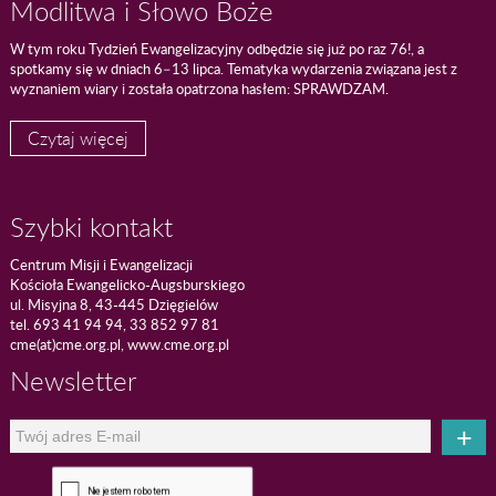
Modlitwa i Słowo Boże
W tym roku Tydzień Ewangelizacyjny odbędzie się już po raz 76!, a
spotkamy się w dniach 6–13 lipca. Tematyka wydarzenia związana jest z
wyznaniem wiary i została opatrzona hasłem: SPRAWDZAM.
Czytaj więcej
Szybki kontakt
Centrum Misji i Ewangelizacji
Kościoła Ewangelicko-Augsburskiego
ul. Misyjna 8, 43-445 Dzięgielów
tel. 693 41 94 94, 33 852 97 81
cme(at)cme.org.pl, www.cme.org.pl
Newsletter
+