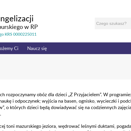
ngelizacji
burskiego w RP
nego KRS 0000225011
ożemy Ci
Naucz się
 rozpoczynamy obóz dla dzieci „Z Przyjacielem”. W programie: 
 naukę i odpoczynek; wyjścia na basen, ognisko, wycieczki i po
”, o których dzieci będą dowiadywać się na codziennych zajęci
.
cej toni mazurskiego jeziora, wędrować leśnymi duktami, pogada