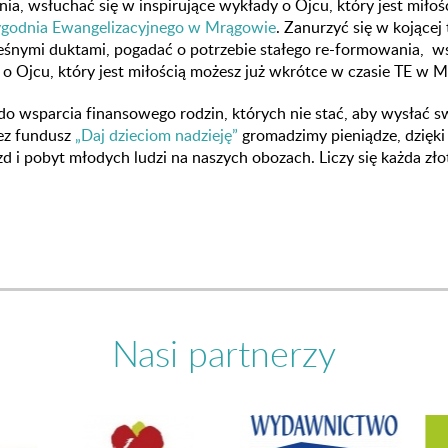
ia, wsłuchać się w inspirujące wykłady o Ojcu, który jest miłoś
ygodnia Ewangelizacyjnego w Mrągowie
. Zanurzyć się w kojącej
leśnymi duktami, pogadać o potrzebie stałego re-formowania, w
 o Ojcu, który jest miłością możesz już wkrótce w czasie TE w 
 wsparcia finansowego rodzin, których nie stać, aby wysłać swo
ez fundusz
„Daj dzieciom nadzieję”
gromadzimy pieniądze, dzięk
 i pobyt młodych ludzi na naszych obozach. Liczy się każda zł
Nasi partnerzy