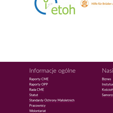
Informacje ogólne
Nasi
Raporty CME
Biznes
Raporty OPP
Instytu
Rada CME
Kościoł
Statut
Samorz
Standardy Ochrony Małoletnich
Pracownicy
Wolontariat