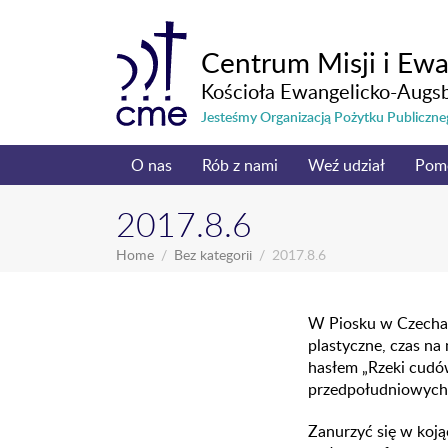
Centrum Misji i Ewa
Kościoła Ewangelicko-Augs
Jesteśmy Organizacją Pożytku Publicz
O nas
Rób z nami
Weź udział
Pom
2017.8.6
Home
Bez kategorii
2017.8.6
W Piosku w Czechach
plastyczne, czas na
hasłem „Rzeki cudów
przedpołudniowych
Zanurzyć się w koją