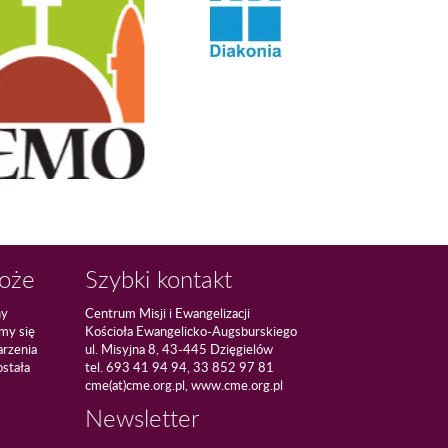
Boże
Szybki kontakt
ny
Centrum Misji i Ewangelizacji
amy się
Kościoła Ewangelicko-Augsburskiego
arzenia
ul. Misyjna 8, 43-445 Dzięgielów
ostała
tel. 693 41 94 94, 33 852 97 81
cme(at)cme.org.pl, www.cme.org.pl
Newsletter