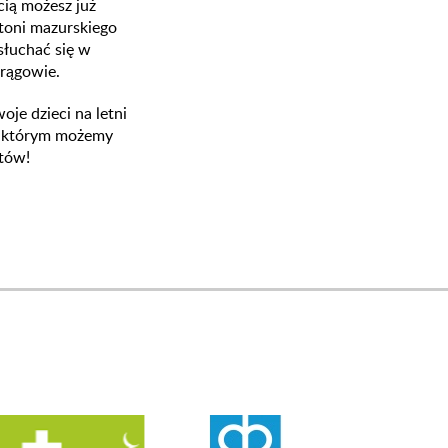
cią możesz już
 toni mazurskiego
słuchać się w
Mrągowie.
je dzieci na letni
i którym możemy
otów!