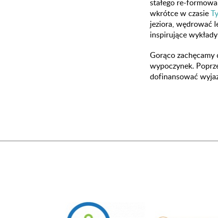
stałego re-formowan
wkrótce w czasie
T
jeziora, wędrować 
inspirujące wykłady
Gorąco zachęcamy do
wypoczynek. Poprz
dofinansować wyjazd