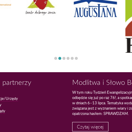
 partnerzy
Modlitwa i Słowo 
W tym roku Tydzień Ewangelizacyj
odbędzie się już po raz 76!, a spotk
cje/Urzędy
w dniach 6–13 lipca. Tematyka wyd
y
związana jest z wyznaniem wiary i z
ądy
opatrzona hasłem: SPRAWDZAM.
Czytaj więcej