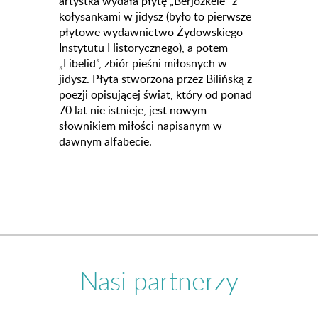
artystka wydała płytę „Berjozkele” z
kołysankami w jidysz (było to pierwsze
płytowe wydawnictwo Żydowskiego
Instytutu Historycznego), a potem
„Libelid”, zbiór pieśni miłosnych w
jidysz. Płyta stworzona przez Bilińską z
poezji opisującej świat, który od ponad
70 lat nie istnieje, jest nowym
słownikiem miłości napisanym w
dawnym alfabecie.
Nasi partnerzy