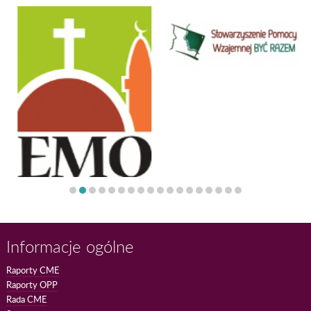
Informacje ogólne
Raporty CME
Raporty OPP
Rada CME