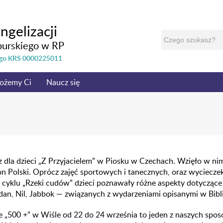
ngelizacji
burskiego w RP
nego KRS 0000225011
ożemy Ci
Naucz się
z dla dzieci „Z Przyjacielem” w Piosku w Czechach. Wzięło w ni
ron Polski. Oprócz zajęć sportowych i tanecznych, oraz wyciecze
yklu „Rzeki cudów” dzieci poznawały różne aspekty dotyczące r
dan, Nil, Jabbok — związanych z wydarzeniami opisanymi w Bibli
 „500 +” w Wiśle od 22 do 24 września to jeden z naszych spo