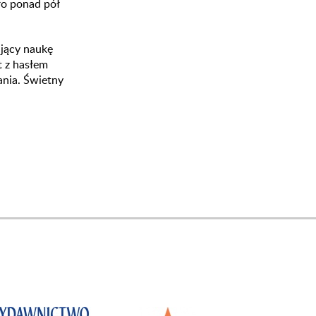
ło ponad pół
ający naukę
t z hasłem
nia. Świetny