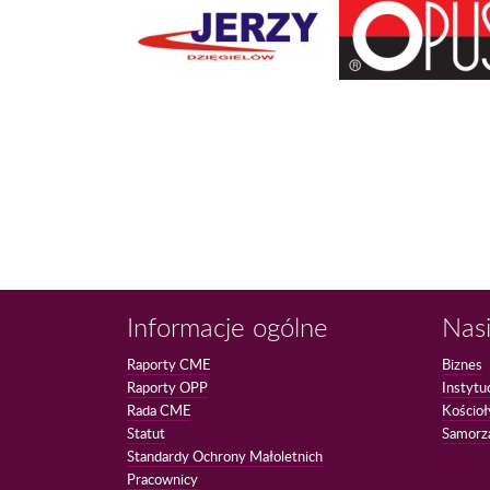
Informacje ogólne
Nasi
Raporty CME
Biznes
Raporty OPP
Instytu
Rada CME
Kościoł
Statut
Samorz
Standardy Ochrony Małoletnich
Pracownicy