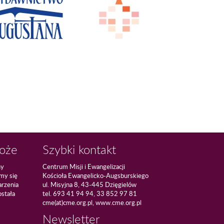
Boże
Szybki kontakt
ny
Centrum Misji i Ewangelizacji
amy się
Kościoła Ewangelicko-Augsburskiego
arzenia
ul. Misyjna 8, 43-445 Dzięgielów
ostała
tel. 693 41 94 94, 33 852 97 81
cme(at)cme.org.pl, www.cme.org.pl
Newsletter