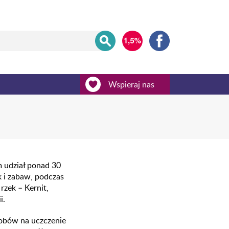
Wspieraj nas
m udział ponad 30
k i zabaw, podczas
zek – Kernit,
i.
sobów na uczczenie