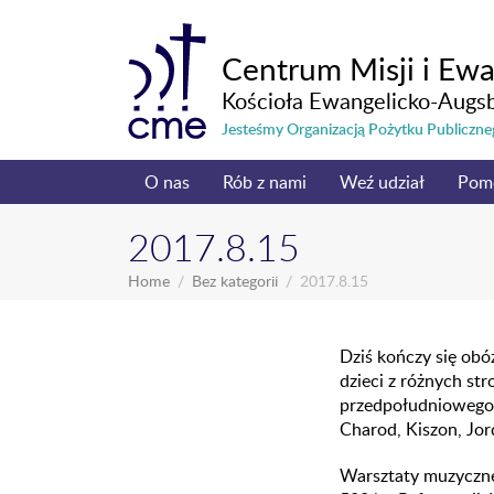
Centrum Misji i Ewa
Kościoła Ewangelicko-Augs
Jesteśmy Organizacją Pożytku Publicz
O nas
Rób z nami
Weź udział
Pom
2017.8.15
Home
Bez kategorii
2017.8.15
Dziś kończy się obó
dzieci z różnych st
przedpołudniowego c
Charod, Kiszon, Jor
Warsztaty muzyczne