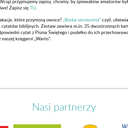
. Wciąż przyjmujemy zapisy, chcemy, by śpiewaków amatorów by
liwe! Zapisz się
TU
.
kacje, które przyniosą owoce?
„Boska serotonina”
czyli, ułatwi
 cytatów biblijnych. Zestaw zawiera m.in. 25 dwustronnych kar
powiedni cytat z Pisma Świętego i pudełko do ich przechowywa
 naszej księgarni „Warto”.
Nasi partnerzy