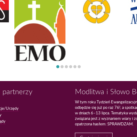
 partnerzy
Modlitwa i Słowo 
W tym roku Tydzień Ewangelizacyj
odbędzie się już po raz 76!, a spotk
cje/Urzędy
w dniach 6–13 lipca. Tematyka wyd
y
związana jest z wyznaniem wiary i z
ądy
opatrzona hasłem: SPRAWDZAM.