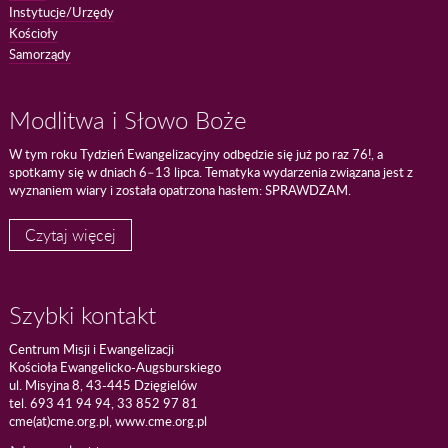
Instytucje/Urzędy
Kościoły
Samorządy
Modlitwa i Słowo Boże
W tym roku Tydzień Ewangelizacyjny odbędzie się już po raz 76!, a
spotkamy się w dniach 6–13 lipca. Tematyka wydarzenia związana jest z
wyznaniem wiary i została opatrzona hasłem: SPRAWDZAM.
Czytaj więcej
Szybki kontakt
Centrum Misji i Ewangelizacji
Kościoła Ewangelicko-Augsburskiego
ul. Misyjna 8, 43-445 Dzięgielów
tel. 693 41 94 94, 33 852 97 81
cme(at)cme.org.pl, www.cme.org.pl