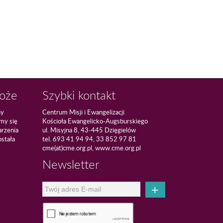
Boże
Szybki kontakt
ny
Centrum Misji i Ewangelizacji
amy się
Kościoła Ewangelicko-Augsburskiego
arzenia
ul. Misyjna 8, 43-445 Dzięgielów
ostała
tel. 693 41 94 94, 33 852 97 81
cme(at)cme.org.pl, www.cme.org.pl
Newsletter
+