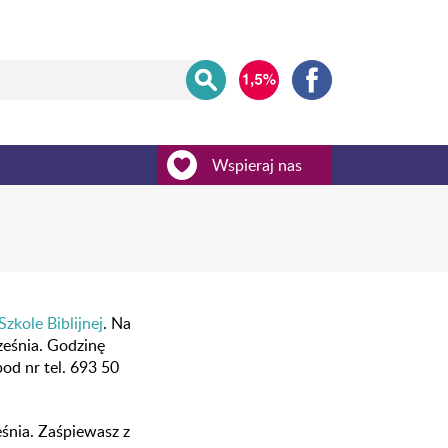
Wspieraj nas
Szkole Biblijnej
. Na
eśnia. Godzinę
od nr tel. 693 50
eśnia. Zaśpiewasz z