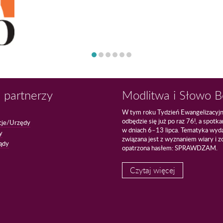
 partnerzy
Modlitwa i Słowo 
W tym roku Tydzień Ewangelizacyj
odbędzie się już po raz 76!, a spotk
cje/Urzędy
w dniach 6–13 lipca. Tematyka wyd
y
związana jest z wyznaniem wiary i z
ądy
opatrzona hasłem: SPRAWDZAM.
Czytaj więcej