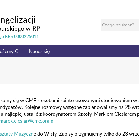
ngelizacji
burskiego w RP
nego KRS 0000225011
ożemy Ci
Naucz się
tykamy się w CME z osobami zainteresowanymi studiowaniem w
ndydatów. Kolejne rozmowy wstępne zaplanowaliśmy na 28 wrz
u najlepiej ustalić z koordynatorem Szkoły, Markiem Cieślarem p
marek.cieslar@cme.org.pl
sztaty Muzyczn
e do Wisły. Zapisy przyjmujemy tylko do 23 wrz