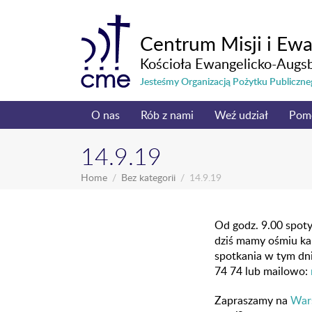
Centrum Misji i Ewa
Kościoła Ewangelicko-Augs
Jesteśmy Organizacją Pożytku Publicz
O nas
Rób z nami
Weź udział
Pom
14.9.19
Home
Bez kategorii
14.9.19
Od godz. 9.00 spo
dziś mamy ośmiu ka
spotkania w tym dni
74 74 lub mailowo:
Zapraszamy na
War