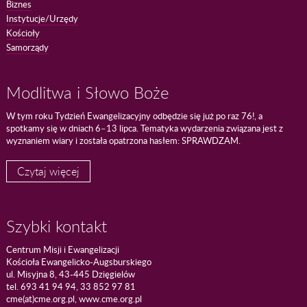
Biznes
Instytucje/Urzędy
Kościoły
Samorządy
Modlitwa i Słowo Boże
W tym roku Tydzień Ewangelizacyjny odbędzie się już po raz 76!, a
spotkamy się w dniach 6–13 lipca. Tematyka wydarzenia związana jest z
wyznaniem wiary i została opatrzona hasłem: SPRAWDZAM.
Czytaj więcej
Szybki kontakt
Centrum Misji i Ewangelizacji
Kościoła Ewangelicko-Augsburskiego
ul. Misyjna 8, 43-445 Dzięgielów
tel. 693 41 94 94, 33 852 97 81
cme(at)cme.org.pl, www.cme.org.pl