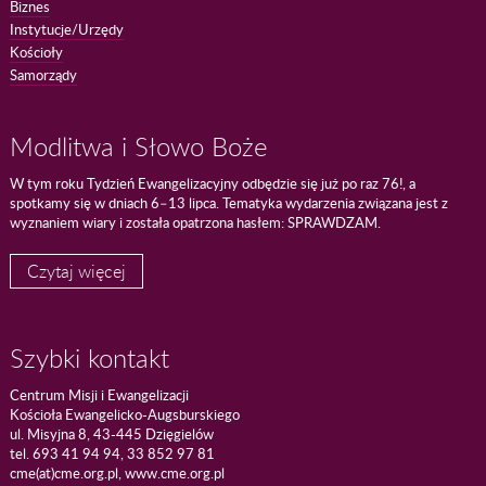
Biznes
Instytucje/Urzędy
Kościoły
Samorządy
Modlitwa i Słowo Boże
W tym roku Tydzień Ewangelizacyjny odbędzie się już po raz 76!, a
spotkamy się w dniach 6–13 lipca. Tematyka wydarzenia związana jest z
wyznaniem wiary i została opatrzona hasłem: SPRAWDZAM.
Czytaj więcej
Szybki kontakt
Centrum Misji i Ewangelizacji
Kościoła Ewangelicko-Augsburskiego
ul. Misyjna 8, 43-445 Dzięgielów
tel. 693 41 94 94, 33 852 97 81
cme(at)cme.org.pl, www.cme.org.pl