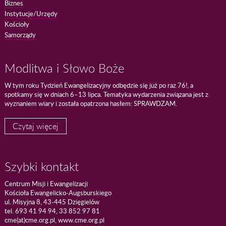
Biznes
Instytucje/Urzędy
Kościoły
Samorządy
Modlitwa i Słowo Boże
W tym roku Tydzień Ewangelizacyjny odbędzie się już po raz 76!, a
spotkamy się w dniach 6–13 lipca. Tematyka wydarzenia związana jest z
wyznaniem wiary i została opatrzona hasłem: SPRAWDZAM.
Czytaj więcej
Szybki kontakt
Centrum Misji i Ewangelizacji
Kościoła Ewangelicko-Augsburskiego
ul. Misyjna 8, 43-445 Dzięgielów
tel. 693 41 94 94, 33 852 97 81
cme(at)cme.org.pl, www.cme.org.pl