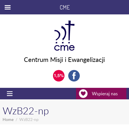
CME
Centrum Misji i Ewangelizacji
Wspieraj nas
WzB22-np
Home
WzB22-np