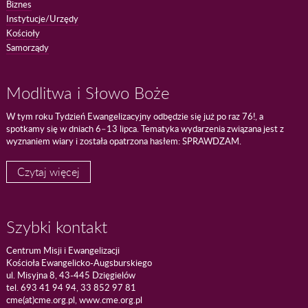
Biznes
Instytucje/Urzędy
Kościoły
Samorządy
Modlitwa i Słowo Boże
W tym roku Tydzień Ewangelizacyjny odbędzie się już po raz 76!, a
spotkamy się w dniach 6–13 lipca. Tematyka wydarzenia związana jest z
wyznaniem wiary i została opatrzona hasłem: SPRAWDZAM.
Czytaj więcej
Szybki kontakt
Centrum Misji i Ewangelizacji
Kościoła Ewangelicko-Augsburskiego
ul. Misyjna 8, 43-445 Dzięgielów
tel. 693 41 94 94, 33 852 97 81
cme(at)cme.org.pl, www.cme.org.pl