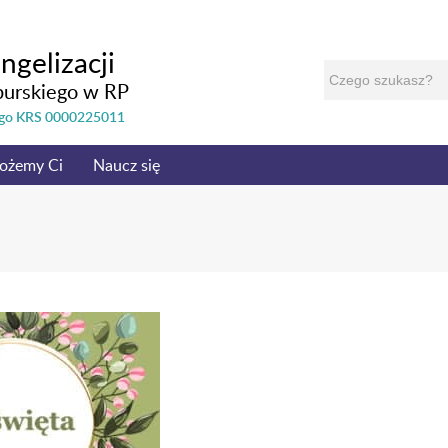
ngelizacji
burskiego w RP
nego KRS 0000225011
ożemy Ci
Naucz się