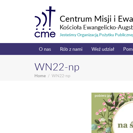
Centrum Misji i Ewa
Kościoła Ewangelicko-Augs
Jesteśmy Organizacją Pożytku Publicz
O nas
Rób z nami
Weź udział
Pom
WN22-np
Home
WN22-np