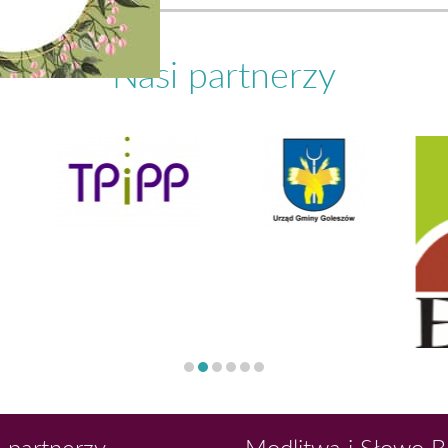
Nasi partnerzy
 partnerzy
Modlitwa i Słowo 