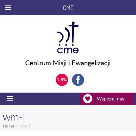
CME
Centrum Misji i Ewangelizacji
Wspieraj nas
wm-l
Home
wm-l