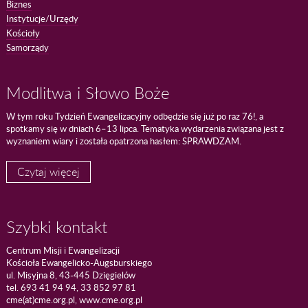
Biznes
Instytucje/Urzędy
Kościoły
Samorządy
Modlitwa i Słowo Boże
W tym roku Tydzień Ewangelizacyjny odbędzie się już po raz 76!, a
spotkamy się w dniach 6–13 lipca. Tematyka wydarzenia związana jest z
wyznaniem wiary i została opatrzona hasłem: SPRAWDZAM.
Czytaj więcej
Szybki kontakt
Centrum Misji i Ewangelizacji
Kościoła Ewangelicko-Augsburskiego
ul. Misyjna 8, 43-445 Dzięgielów
tel. 693 41 94 94, 33 852 97 81
cme(at)cme.org.pl, www.cme.org.pl