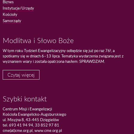
Biznes
Instytucje/Urzędy
Kościoły
Samorządy
Modlitwa i Słowo Boże
W tym roku Tydzień Ewangelizacyjny odbędzie się już po raz 76!, a
spotkamy się w dniach 6–13 lipca. Tematyka wydarzenia związana jest z
wyznaniem wiary i została opatrzona hasłem: SPRAWDZAM.
Czytaj więcej
Szybki kontakt
Centrum Misji i Ewangelizacji
Kościoła Ewangelicko-Augsburskiego
ul. Misyjna 8, 43-445 Dzięgielów
tel. 693 41 94 94, 33 852 97 81
cme(at)cme.org.pl, www.cme.org.pl