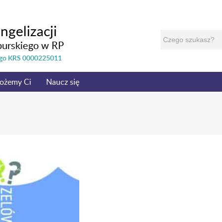
ngelizacji
burskiego w RP
nego KRS 0000225011
ożemy Ci
Naucz się