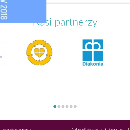
Nasi partnerzy
 partnerzy
Modlitwa i Słowo 