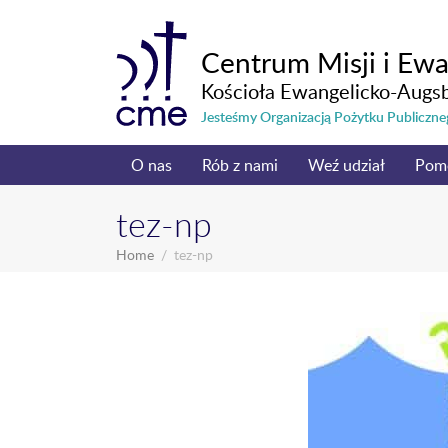
Centrum Misji i Ewa
Kościoła Ewangelicko-Augs
Jesteśmy Organizacją Pożytku Publicz
O nas
Rób z nami
Weź udział
Pom
tez-np
Home
tez-np