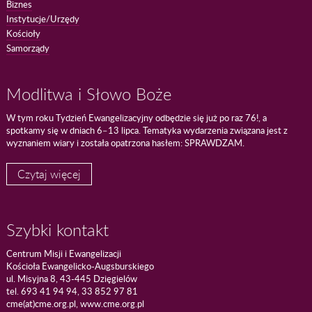
Biznes
Instytucje/Urzędy
Kościoły
Samorządy
Modlitwa i Słowo Boże
W tym roku Tydzień Ewangelizacyjny odbędzie się już po raz 76!, a
spotkamy się w dniach 6–13 lipca. Tematyka wydarzenia związana jest z
wyznaniem wiary i została opatrzona hasłem: SPRAWDZAM.
Czytaj więcej
Szybki kontakt
Centrum Misji i Ewangelizacji
Kościoła Ewangelicko-Augsburskiego
ul. Misyjna 8, 43-445 Dzięgielów
tel. 693 41 94 94, 33 852 97 81
cme(at)cme.org.pl, www.cme.org.pl