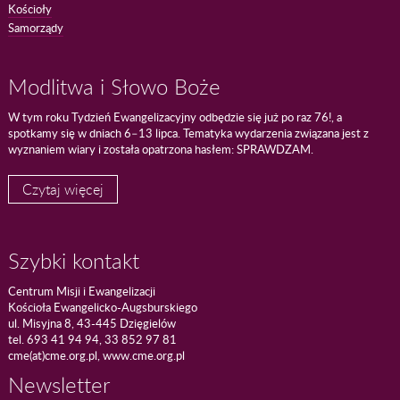
Kościoły
Samorządy
Modlitwa i Słowo Boże
W tym roku Tydzień Ewangelizacyjny odbędzie się już po raz 76!, a
spotkamy się w dniach 6–13 lipca. Tematyka wydarzenia związana jest z
wyznaniem wiary i została opatrzona hasłem: SPRAWDZAM.
Czytaj więcej
Szybki kontakt
Centrum Misji i Ewangelizacji
Kościoła Ewangelicko-Augsburskiego
ul. Misyjna 8, 43-445 Dzięgielów
tel. 693 41 94 94, 33 852 97 81
cme(at)cme.org.pl, www.cme.org.pl
Newsletter