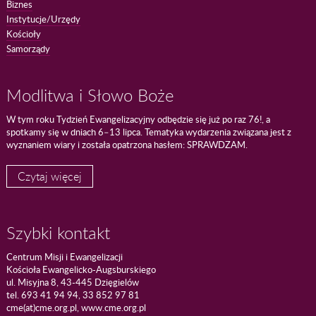
Biznes
Instytucje/Urzędy
Kościoły
Samorządy
Modlitwa i Słowo Boże
W tym roku Tydzień Ewangelizacyjny odbędzie się już po raz 76!, a
spotkamy się w dniach 6–13 lipca. Tematyka wydarzenia związana jest z
wyznaniem wiary i została opatrzona hasłem: SPRAWDZAM.
Czytaj więcej
Szybki kontakt
Centrum Misji i Ewangelizacji
Kościoła Ewangelicko-Augsburskiego
ul. Misyjna 8, 43-445 Dzięgielów
tel. 693 41 94 94, 33 852 97 81
cme(at)cme.org.pl, www.cme.org.pl