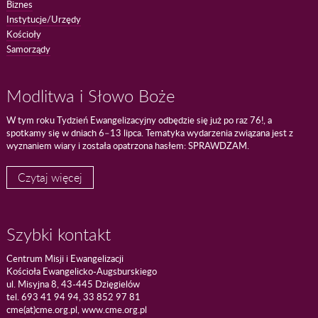
Biznes
Instytucje/Urzędy
Kościoły
Samorządy
Modlitwa i Słowo Boże
W tym roku Tydzień Ewangelizacyjny odbędzie się już po raz 76!, a
spotkamy się w dniach 6–13 lipca. Tematyka wydarzenia związana jest z
wyznaniem wiary i została opatrzona hasłem: SPRAWDZAM.
Czytaj więcej
Szybki kontakt
Centrum Misji i Ewangelizacji
Kościoła Ewangelicko-Augsburskiego
ul. Misyjna 8, 43-445 Dzięgielów
tel. 693 41 94 94, 33 852 97 81
cme(at)cme.org.pl, www.cme.org.pl