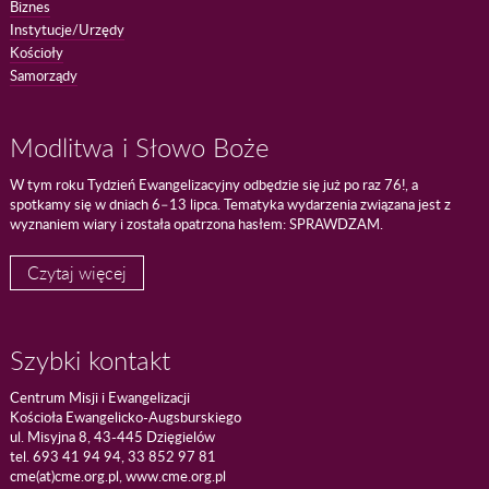
Biznes
Instytucje/Urzędy
Kościoły
Samorządy
Modlitwa i Słowo Boże
W tym roku Tydzień Ewangelizacyjny odbędzie się już po raz 76!, a
spotkamy się w dniach 6–13 lipca. Tematyka wydarzenia związana jest z
wyznaniem wiary i została opatrzona hasłem: SPRAWDZAM.
Czytaj więcej
Szybki kontakt
Centrum Misji i Ewangelizacji
Kościoła Ewangelicko-Augsburskiego
ul. Misyjna 8, 43-445 Dzięgielów
tel. 693 41 94 94, 33 852 97 81
cme(at)cme.org.pl, www.cme.org.pl