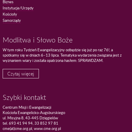
Biznes
Instytucje/Urzędy
Kościoły
Samorządy
Modlitwa i Słowo Boże
W tym roku Tydzień Ewangelizacyjny odbędzie się już po raz 76!, a
spotkamy się w dniach 6–13 lipca. Tematyka wydarzenia związana jest z
wyznaniem wiary i została opatrzona hasłem: SPRAWDZAM.
Czytaj więcej
Szybki kontakt
Centrum Misji i Ewangelizacji
Kościoła Ewangelicko-Augsburskiego
ul. Misyjna 8, 43-445 Dzięgielów
tel. 693 41 94 94, 33 852 97 81
cme(at)cme.org.pl, www.cme.org.pl