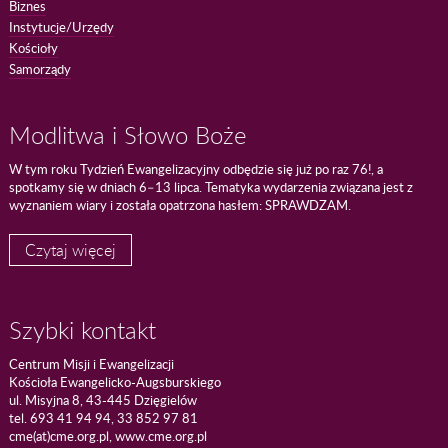
Biznes
Instytucje/Urzędy
Kościoły
Samorządy
Modlitwa i Słowo Boże
W tym roku Tydzień Ewangelizacyjny odbędzie się już po raz 76!, a
spotkamy się w dniach 6–13 lipca. Tematyka wydarzenia związana jest z
wyznaniem wiary i została opatrzona hasłem: SPRAWDZAM.
Czytaj więcej
Szybki kontakt
Centrum Misji i Ewangelizacji
Kościoła Ewangelicko-Augsburskiego
ul. Misyjna 8, 43-445 Dzięgielów
tel. 693 41 94 94, 33 852 97 81
cme(at)cme.org.pl, www.cme.org.pl