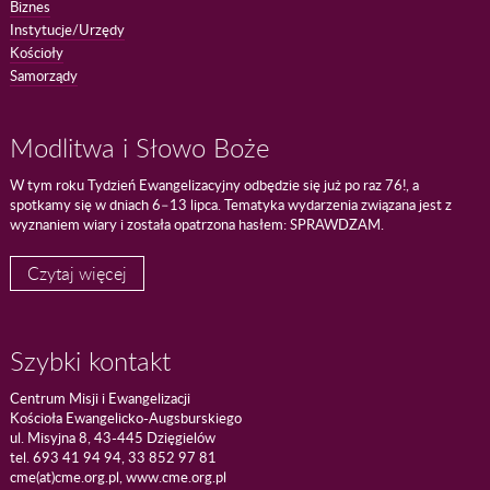
Biznes
Instytucje/Urzędy
Kościoły
Samorządy
Modlitwa i Słowo Boże
W tym roku Tydzień Ewangelizacyjny odbędzie się już po raz 76!, a
spotkamy się w dniach 6–13 lipca. Tematyka wydarzenia związana jest z
wyznaniem wiary i została opatrzona hasłem: SPRAWDZAM.
Czytaj więcej
Szybki kontakt
Centrum Misji i Ewangelizacji
Kościoła Ewangelicko-Augsburskiego
ul. Misyjna 8, 43-445 Dzięgielów
tel. 693 41 94 94, 33 852 97 81
cme(at)cme.org.pl, www.cme.org.pl