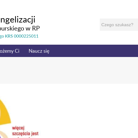
ngelizacji
burskiego w RP
nego KRS 0000225011
ożemy Ci
Naucz się