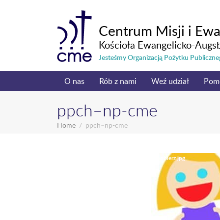
Centrum Misji i Ewa
Kościoła Ewangelicko-Augs
Jesteśmy Organizacją Pożytku Publicz
O nas
Rób z nami
Weź udział
Pom
ppch–np-cme
Home
ppch–np-cme