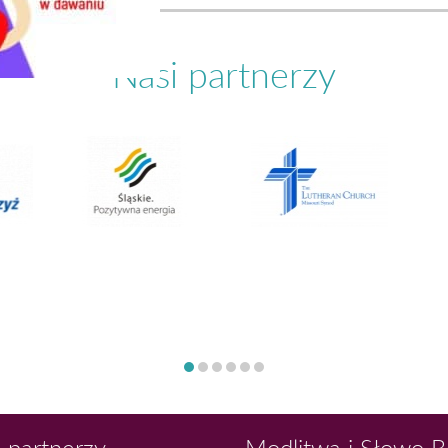
Nasi partnerzy
 partnerzy
Modlitwa i Słowo 