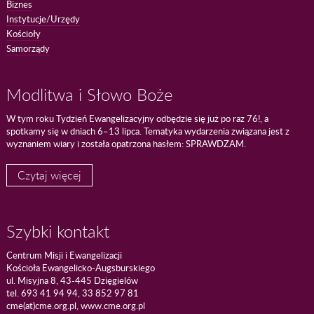
Biznes
Instytucje/Urzędy
Kościoły
Samorządy
Modlitwa i Słowo Boże
W tym roku Tydzień Ewangelizacyjny odbędzie się już po raz 76!, a
spotkamy się w dniach 6–13 lipca. Tematyka wydarzenia związana jest z
wyznaniem wiary i została opatrzona hasłem: SPRAWDZAM.
Czytaj więcej
Szybki kontakt
Centrum Misji i Ewangelizacji
Kościoła Ewangelicko-Augsburskiego
ul. Misyjna 8, 43-445 Dzięgielów
tel. 693 41 94 94, 33 852 97 81
cme(at)cme.org.pl, www.cme.org.pl