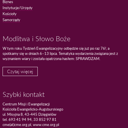
Biznes
Instytucje/Urzędy
Kościoły
Samorządy
Modlitwa i Słowo Boże
W tym roku Tydzień Ewangelizacyjny odbędzie się już po raz 76!, a
spotkamy się w dniach 6–13 lipca. Tematyka wydarzenia związana jest z
wyznaniem wiary i została opatrzona hasłem: SPRAWDZAM.
Czytaj więcej
Szybki kontakt
Centrum Misji i Ewangelizacji
Kościoła Ewangelicko-Augsburskiego
ul. Misyjna 8, 43-445 Dzięgielów
tel. 693 41 94 94, 33 852 97 81
cme(at)cme.org.pl, www.cme.org.pl