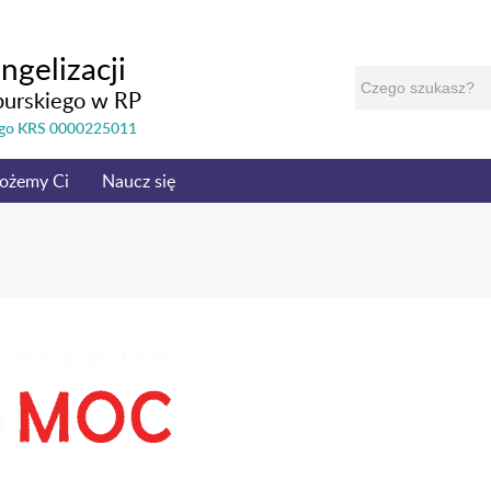
ngelizacji
burskiego w RP
nego KRS 0000225011
ożemy Ci
Naucz się