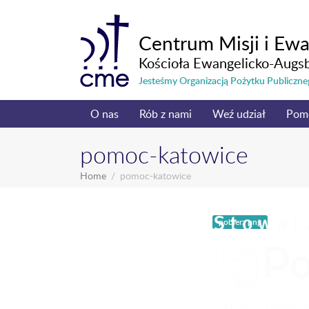
Centrum Misji i Ewa
Kościoła Ewangelicko-Augs
Jesteśmy Organizacją Pożytku Publicz
O nas
Rób z nami
Weź udział
Pom
pomoc-katowice
Home
pomoc-katowice