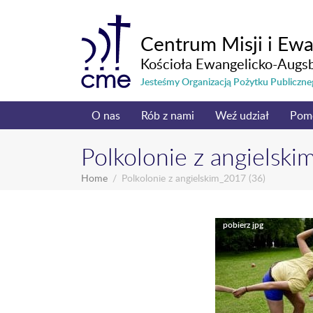
Centrum Misji i Ewa
Kościoła Ewangelicko-Augs
Jesteśmy Organizacją Pożytku Publicz
O nas
Rób z nami
Weź udział
Pom
Polkolonie z angielski
Home
Polkolonie z angielskim_2017 (36)