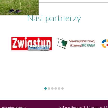
Nasi partnerzy
 partnerzy
Modlitwa i Słowo 