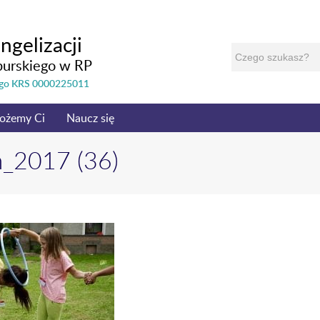
ngelizacji
burskiego w RP
nego KRS 0000225011
ożemy Ci
Naucz się
m_2017 (36)