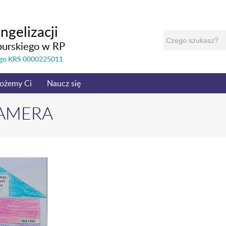
ngelizacji
burskiego w RP
nego KRS 0000225011
ożemy Ci
Naucz się
CAMERA