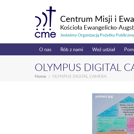
Centrum Misji i Ewa
Kościoła Ewangelicko-Augs
Jesteśmy Organizacją Pożytku Publicz
O nas
Rób z nami
Weź udział
Pom
OLYMPUS DIGITAL 
Home
OLYMPUS DIGITAL CAMERA