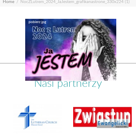
Home
NocZLutrem_2024_JaJestem_grafikanastrone_330x224 (1)
Nasi partnerzy