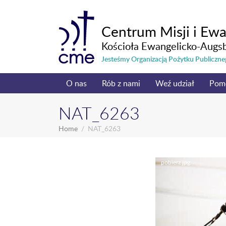
Centrum Misji i Ewa
Kościoła Ewangelicko-Augs
Jesteśmy Organizacją Pożytku Publicz
O nas
Rób z nami
Weź udział
Pom
NAT_6263
Home
NAT_6263