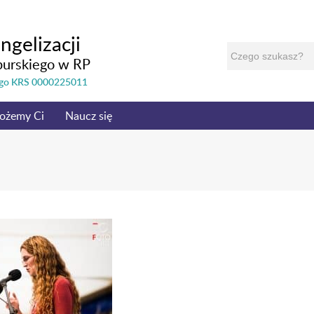
ngelizacji
burskiego w RP
nego KRS 0000225011
ożemy Ci
Naucz się