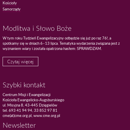
Kościoły
Samorządy
Modlitwa i Słowo Boże
W tym roku Tydzień Ewangelizacyjny odbędzie się już po raz 76!, a
spotkamy się w dniach 6–13 lipca. Tematyka wydarzenia związana jest z
wyznaniem wiary i została opatrzona hasłem: SPRAWDZAM.
Czytaj więcej
Szybki kontakt
Centrum Misji i Ewangelizacji
Kościoła Ewangelicko-Augsburskiego
ul. Misyjna 8, 43-445 Dzięgielów
tel. 693 41 94 94, 33 852 97 81
cme(at)cme.org.pl, www.cme.org.pl
Newsletter