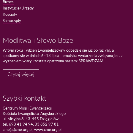
Biznes
Instytucje/Urzędy
Kościoły
Samorządy
Modlitwa i Słowo Boże
W tym roku Tydzień Ewangelizacyjny odbędzie się już po raz 76!, a
spotkamy się w dniach 6–13 lipca. Tematyka wydarzenia związana jest z
wyznaniem wiary i została opatrzona hasłem: SPRAWDZAM.
Czytaj więcej
Szybki kontakt
Centrum Misji i Ewangelizacji
Kościoła Ewangelicko-Augsburskiego
ul. Misyjna 8, 43-445 Dzięgielów
tel. 693 41 94 94, 33 852 97 81
cme(at)cme.org.pl, www.cme.org.pl