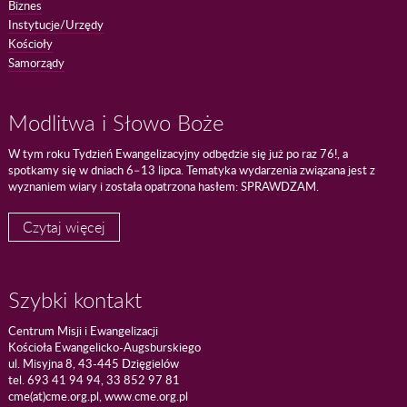
Biznes
Instytucje/Urzędy
Kościoły
Samorządy
Modlitwa i Słowo Boże
W tym roku Tydzień Ewangelizacyjny odbędzie się już po raz 76!, a
spotkamy się w dniach 6–13 lipca. Tematyka wydarzenia związana jest z
wyznaniem wiary i została opatrzona hasłem: SPRAWDZAM.
Czytaj więcej
Szybki kontakt
Centrum Misji i Ewangelizacji
Kościoła Ewangelicko-Augsburskiego
ul. Misyjna 8, 43-445 Dzięgielów
tel. 693 41 94 94, 33 852 97 81
cme(at)cme.org.pl, www.cme.org.pl