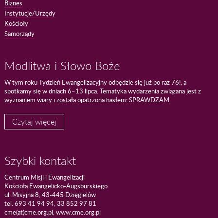
Biznes
Instytucje/Urzędy
Kościoły
Samorządy
Modlitwa i Słowo Boże
W tym roku Tydzień Ewangelizacyjny odbędzie się już po raz 76!, a
spotkamy się w dniach 6–13 lipca. Tematyka wydarzenia związana jest z
wyznaniem wiary i została opatrzona hasłem: SPRAWDZAM.
Czytaj więcej
Szybki kontakt
Centrum Misji i Ewangelizacji
Kościoła Ewangelicko-Augsburskiego
ul. Misyjna 8, 43-445 Dzięgielów
tel. 693 41 94 94, 33 852 97 81
cme(at)cme.org.pl, www.cme.org.pl