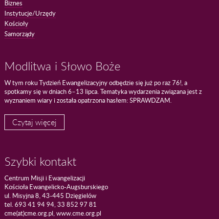
Biznes
Instytucje/Urzędy
Kościoły
Samorządy
Modlitwa i Słowo Boże
W tym roku Tydzień Ewangelizacyjny odbędzie się już po raz 76!, a
spotkamy się w dniach 6–13 lipca. Tematyka wydarzenia związana jest z
wyznaniem wiary i została opatrzona hasłem: SPRAWDZAM.
Czytaj więcej
Szybki kontakt
Centrum Misji i Ewangelizacji
Kościoła Ewangelicko-Augsburskiego
ul. Misyjna 8, 43-445 Dzięgielów
tel. 693 41 94 94, 33 852 97 81
cme(at)cme.org.pl, www.cme.org.pl