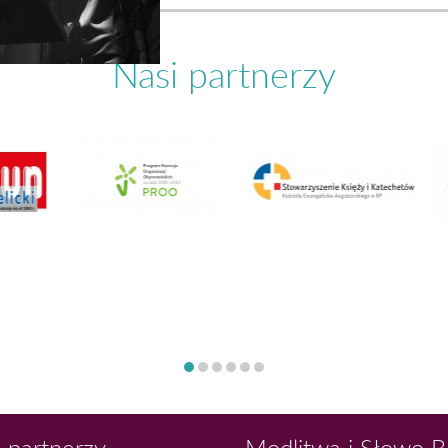
Nasi partnerzy
 partnerzy
Modlitwa i Słowo 