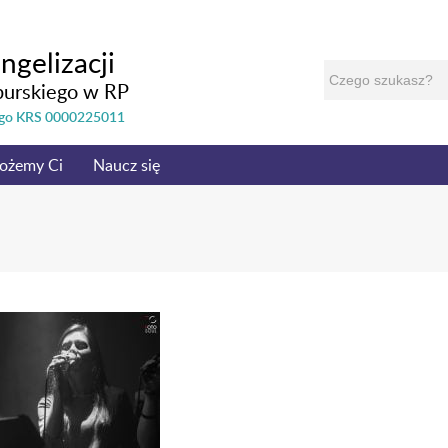
ngelizacji
burskiego w RP
nego KRS 0000225011
ożemy Ci
Naucz się