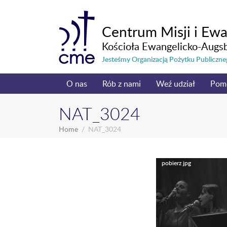
Centrum Misji i Ewa
Kościoła Ewangelicko-Augs
Jesteśmy Organizacją Pożytku Publicz
O nas
Rób z nami
Weź udział
Pom
NAT_3024
Home
NAT_3024