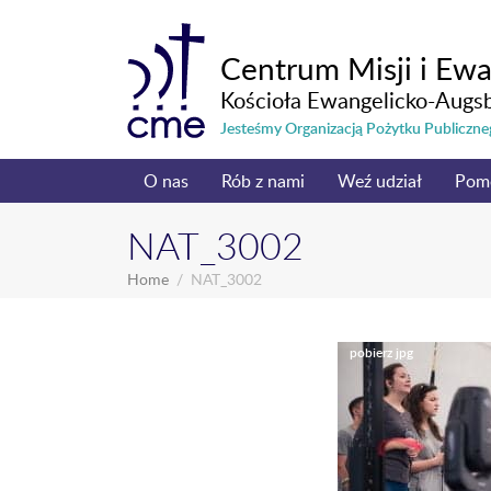
Centrum Misji i Ewa
Kościoła Ewangelicko-Augs
Jesteśmy Organizacją Pożytku Publicz
O nas
Rób z nami
Weź udział
Pom
NAT_3002
Home
NAT_3002