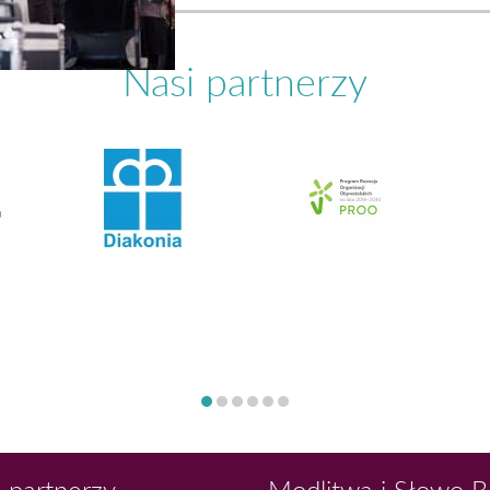
Nasi partnerzy
 partnerzy
Modlitwa i Słowo 