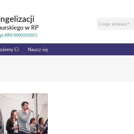
ngelizacji
burskiego w RP
nego KRS 0000225011
ożemy Ci
Naucz się