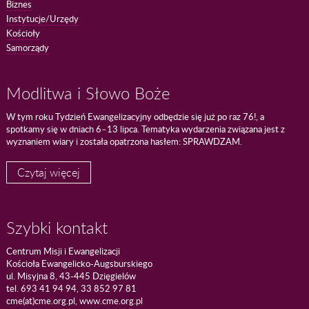
Biznes
Instytucje/Urzędy
Kościoły
Samorządy
Modlitwa i Słowo Boże
W tym roku Tydzień Ewangelizacyjny odbędzie się już po raz 76!, a
spotkamy się w dniach 6–13 lipca. Tematyka wydarzenia związana jest z
wyznaniem wiary i została opatrzona hasłem: SPRAWDZAM.
Czytaj więcej
Szybki kontakt
Centrum Misji i Ewangelizacji
Kościoła Ewangelicko-Augsburskiego
ul. Misyjna 8, 43-445 Dzięgielów
tel. 693 41 94 94, 33 852 97 81
cme(at)cme.org.pl, www.cme.org.pl